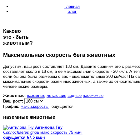
Главная
Блог
Каково
это - быть
животным
?
Максимальная скорость бега животных
Допустим, ваш рост составляет 180 см. Давайте сравним его с разме
составляет около в 18 см, а ее максимальная скорость - 20 км/ч. А те
если бы она была размером с вас - ошеломительные 200 км/час! На сай
максимальные скорости различных животных, а также их относительны
человеческие размеры.
Животные:
наземные
летающие
водные
насекомые
Ваш рост:
График:
макс.скорость
ощущается
наземные животные
Антилопа Гну
Connochaetes gnou
макс.скорость 75 км/ч
ощущается 67.5 км/ч