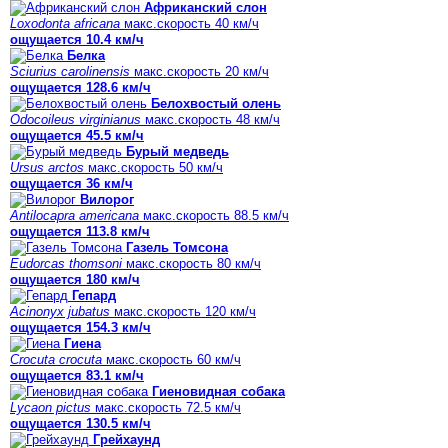
Африканский слон
Loxodonta africana
макс.скорость 40 км/ч
ощущается 10.4 км/ч
Белка
Sciurius carolinensis
макс.скорость 20 км/ч
ощущается 128.6 км/ч
Белохвостый олень
Odocoileus virginianus
макс.скорость 48 км/ч
ощущается 45.5 км/ч
Бурый медведь
Ursus arctos
макс.скорость 50 км/ч
ощущается 36 км/ч
Вилорог
Antilocapra americana
макс.скорость 88.5 км/ч
ощущается 113.8 км/ч
Газель Томсона
Eudorcas thomsoni
макс.скорость 80 км/ч
ощущается 180 км/ч
Гепард
Acinonyx jubatus
макс.скорость 120 км/ч
ощущается 154.3 км/ч
Гиена
Crocuta crocuta
макс.скорость 60 км/ч
ощущается 83.1 км/ч
Гиеновидная собака
Lycaon pictus
макс.скорость 72.5 км/ч
ощущается 130.5 км/ч
Грейхаунд