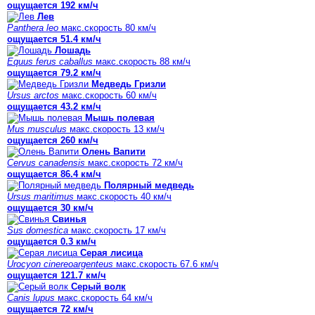
ощущается 192 км/ч
Лев
Panthera leo
макс.скорость 80 км/ч
ощущается 51.4 км/ч
Лошадь
Equus ferus caballus
макс.скорость 88 км/ч
ощущается 79.2 км/ч
Медведь Гризли
Ursus arctos
макс.скорость 60 км/ч
ощущается 43.2 км/ч
Мышь полевая
Mus musculus
макс.скорость 13 км/ч
ощущается 260 км/ч
Олень Вапити
Cervus canadensis
макс.скорость 72 км/ч
ощущается 86.4 км/ч
Полярный медведь
Ursus maritimus
макс.скорость 40 км/ч
ощущается 30 км/ч
Свинья
Sus domestica
макс.скорость 17 км/ч
ощущается 0.3 км/ч
Серая лисица
Urocyon cinereoargenteus
макс.скорость 67.6 км/ч
ощущается 121.7 км/ч
Серый волк
Canis lupus
макс.скорость 64 км/ч
ощущается 72 км/ч