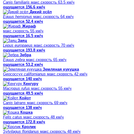
Canis familiaris
макс.скорость 63.5 км/ч
ощущается 156.6 км/ч
Дикий осёл
Equus hemionus
макс.скорость 64 км/ч
ощущается 52.4 км/ч
Жираф
макс.скорость 55 км/ч
ощущается 16.5 км/ч
Заяц
Lepus europaeus
макс.скорость 70 км/ч
ощущается 193.8 км/ч
Зебра
Equus zebra
макс.скорость 65 км/ч
ощущается 53.2 км/ч
Земляная кукушка
Geococcyx californianus
макс.скорость 42 км/ч
ощущается 140 км/ч
Кенгуру
Macropus rufus
макс.скорость 55 км/ч
ощущается 49.5 км/ч
Койот
Canis latrans
макс.скорость 69 км/ч
ощущается 138 км/ч
Кошка
Felis catus
макс.скорость 48 км/ч
ощущается 172.8 км/ч
Кролик
Sylvilagus floridanus
макс.скорость 48 км/ч