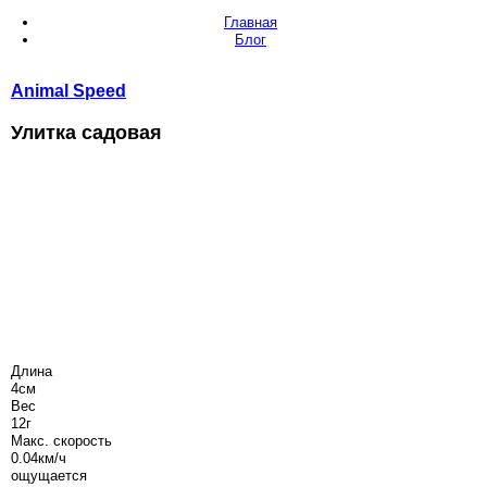
Главная
Блог
Animal
Speed
Улитка садовая
Длина
4
см
Вес
12
г
Макс. скорость
0.04
км/ч
ощущается