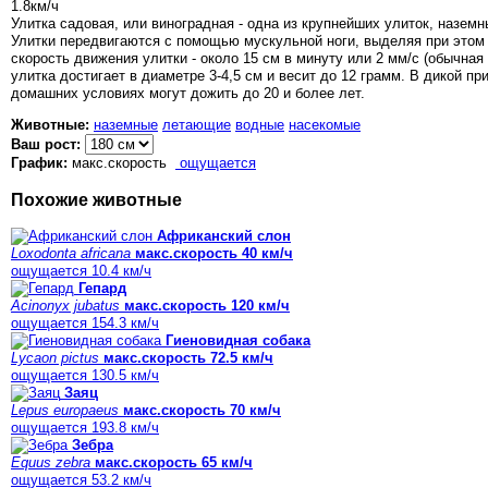
1.8
км/ч
Улитка садовая, или виноградная - одна из крупнейших улиток, назе
Улитки передвигаются с помощью мускульной ноги, выделяя при этом 
скорость движения улитки - около 15 см в минуту или 2 мм/с (обычная
улитка достигает в диаметре 3-4,5 см и весит до 12 грамм. В дикой пр
домашних условиях могут дожить до 20 и более лет.
Животные:
наземные
летающие
водные
насекомые
Ваш рост:
График:
макс.скорость
ощущается
Похожие животные
Африканский слон
Loxodonta africana
макс.скорость 40 км/ч
ощущается 10.4 км/ч
Гепард
Acinonyx jubatus
макс.скорость 120 км/ч
ощущается 154.3 км/ч
Гиеновидная собака
Lycaon pictus
макс.скорость 72.5 км/ч
ощущается 130.5 км/ч
Заяц
Lepus europaeus
макс.скорость 70 км/ч
ощущается 193.8 км/ч
Зебра
Equus zebra
макс.скорость 65 км/ч
ощущается 53.2 км/ч