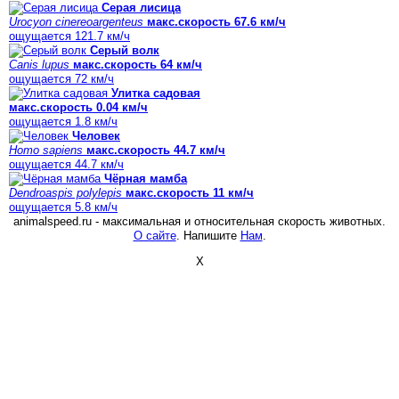
Серая лисица
Urocyon cinereoargenteus
макс.скорость 67.6 км/ч
ощущается 121.7 км/ч
Серый волк
Canis lupus
макс.скорость 64 км/ч
ощущается 72 км/ч
Улитка садовая
макс.скорость 0.04 км/ч
ощущается 1.8 км/ч
Человек
Homo sapiens
макс.скорость 44.7 км/ч
ощущается 44.7 км/ч
Чёрная мамба
Dendroaspis polylepis
макс.скорость 11 км/ч
ощущается 5.8 км/ч
animalspeed.ru - максимальная и относительная скорость животных.
О сайте
. Напишите
Нам
.
X