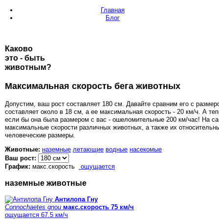
Главная
Блог
Каково
это - быть
животным
?
Максимальная скорость бега животных
Допустим, ваш рост составляет 180 см. Давайте сравним его с разме
составляет около в 18 см, а ее максимальная скорость - 20 км/ч. А те
если бы она была размером с вас - ошеломительные 200 км/час! На сай
максимальные скорости различных животных, а также их относительны
человеческие размеры.
Животные:
наземные
летающие
водные
насекомые
Ваш рост:
График:
макс.скорость
ощущается
наземные животные
Антилопа Гну
Connochaetes gnou
макс.скорость 75 км/ч
ощущается 67.5 км/ч