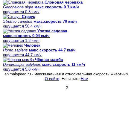
Слоновая черепаха
Geochelone nigra
макс.скорость 0.3 км/ч
ощущается 0.3 км/ч
Страус
Struthio camelus
макс.скорость 70 км/ч
ощущается 50.4 км/ч
Улитка садовая
макс.скорость 0.04 км/ч
ощущается 1.8 км/ч
Человек
Homo sapiens
макс.скорость 44.7 км/ч
ощущается 44.7 км/ч
Чёрная мамба
Dendroaspis polylepis
макс.скорость 11 км/ч
ощущается 5.8 км/ч
animalspeed.ru - максимальная и относительная скорость животных.
О сайте
. Напишите
Нам
.
X