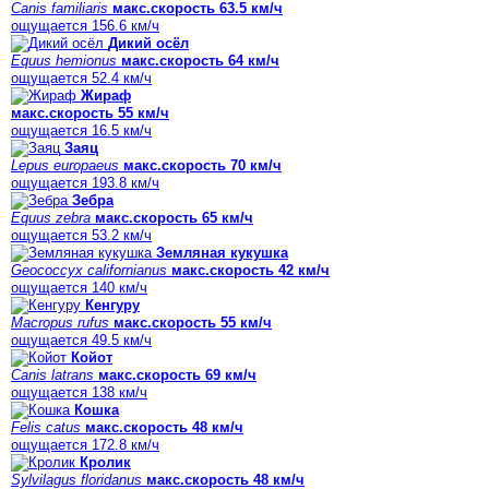
Canis familiaris
макс.скорость 63.5 км/ч
ощущается 156.6 км/ч
Дикий осёл
Equus hemionus
макс.скорость 64 км/ч
ощущается 52.4 км/ч
Жираф
макс.скорость 55 км/ч
ощущается 16.5 км/ч
Заяц
Lepus europaeus
макс.скорость 70 км/ч
ощущается 193.8 км/ч
Зебра
Equus zebra
макс.скорость 65 км/ч
ощущается 53.2 км/ч
Земляная кукушка
Geococcyx californianus
макс.скорость 42 км/ч
ощущается 140 км/ч
Кенгуру
Macropus rufus
макс.скорость 55 км/ч
ощущается 49.5 км/ч
Койот
Canis latrans
макс.скорость 69 км/ч
ощущается 138 км/ч
Кошка
Felis catus
макс.скорость 48 км/ч
ощущается 172.8 км/ч
Кролик
Sylvilagus floridanus
макс.скорость 48 км/ч