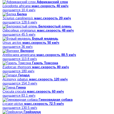
Африканский слон
Loxodonta africana
макс.скорость 40 км/ч
ощущается 10.4 км/ч
Белка
Sciurius carolinensis
макс.скорость 20 км/ч
ощущается 128.6 км/ч
Белохвостый олень
Odocoileus virginianus
макс.скорость 48 км/ч
ощущается 45.5 км/ч
Бурый медведь
Ursus arctos
макс.скорость 50 км/ч
ощущается 36 км/ч
Вилорог
Antilocapra americana
макс.скорость 88.5 км/ч
ощущается 113.8 км/ч
Газель Томсона
Eudorcas thomsoni
макс.скорость 80 км/ч
ощущается 180 км/ч
Гепард
Acinonyx jubatus
макс.скорость 120 км/ч
ощущается 154.3 км/ч
Гиена
Crocuta crocuta
макс.скорость 60 км/ч
ощущается 83.1 км/ч
Гиеновидная собака
Lycaon pictus
макс.скорость 72.5 км/ч
ощущается 130.5 км/ч
Грейхаунд