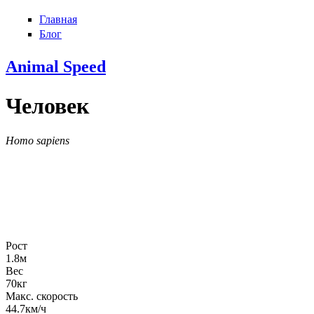
Главная
Блог
Animal
Speed
Человек
Homo sapiens
Рост
1.8
м
Вес
70
кг
Макс. скорость
44.7
км/ч