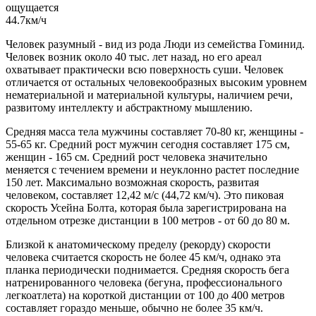
ощущается
44.7
км/ч
Человек разумный - вид из рода Люди из семейства Гоминид.
Человек возник около 40 тыс. лет назад, но его ареал
охватывает практически всю поверхность суши. Человек
отличается от остальных человекообразных высоким уровнем
нематериальной и материальной культуры, наличием речи,
развитому интеллекту и абстрактному мышлению.
Средняя масса тела мужчины составляет 70-80 кг, женщины -
55-65 кг. Средний рост мужчин сегодня составляет 175 см,
женщин - 165 см. Средний рост человека значительно
меняется с течением времени и неуклонно растет последние
150 лет. Максимально возможная скорость, развитая
человеком, составляет 12,42 м/с (44,72 км/ч). Это пиковая
скорость Усейна Болта, которая была зарегистрирована на
отдельном отрезке дистанции в 100 метров - от 60 до 80 м.
Близкой к анатомическому пределу (рекорду) скорости
человека считается скорость не более 45 км/ч, однако эта
планка периодически поднимается. Средняя скорость бега
натренированного человека (бегуна, профессионального
легкоатлета) на короткой дистанции от 100 до 400 метров
составляет гораздо меньше, обычно не более 35 км/ч.