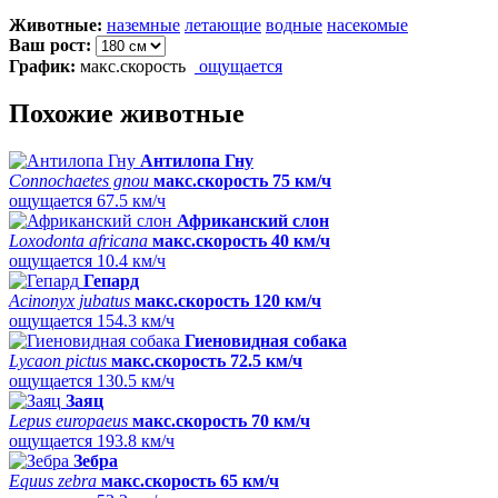
Животные:
наземные
летающие
водные
насекомые
Ваш рост:
График:
макс.скорость
ощущается
Похожие животные
Антилопа Гну
Connochaetes gnou
макс.скорость 75 км/ч
ощущается 67.5 км/ч
Африканский слон
Loxodonta africana
макс.скорость 40 км/ч
ощущается 10.4 км/ч
Гепард
Acinonyx jubatus
макс.скорость 120 км/ч
ощущается 154.3 км/ч
Гиеновидная собака
Lycaon pictus
макс.скорость 72.5 км/ч
ощущается 130.5 км/ч
Заяц
Lepus europaeus
макс.скорость 70 км/ч
ощущается 193.8 км/ч
Зебра
Equus zebra
макс.скорость 65 км/ч