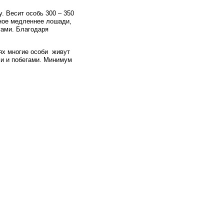
. Весит особь 300 – 350
тное медленнее лошади,
гами. Благодаря
ях многие особи живут
ями и побегами. Минимум