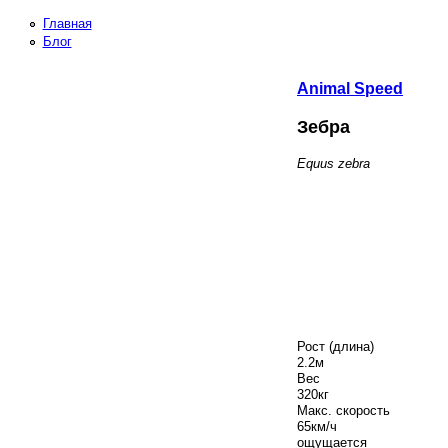
Главная
Блог
Animal
Speed
Зебра
Equus zebra
Рост (длина)
2.2
м
Вес
320
кг
Макс. скорость
65
км/ч
ощущается