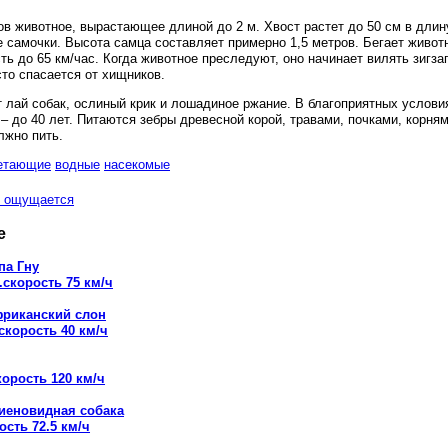
в животное, вырастающее длиной до 2 м. Хвост растет до 50 см в длину
ее самочки. Высота самца составляет примерно 1,5 метров. Бегает живо
ть до 65 км/час. Когда животное преследуют, оно начинает вилять зигза
сто спасается от хищников.
 лай собак, ослиный крик и лошадиное ржание. В благоприятных услови
х – до 40 лет. Питаются зебры древесной корой, травами, почками, корн
лжно пить.
етающие
водные
насекомые
ощущается
е
па Гну
.скорость 75 км/ч
риканский слон
скорость 40 км/ч
корость 120 км/ч
иеновидная собака
ость 72.5 км/ч