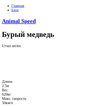
Главная
Блог
Animal
Speed
Бурый медведь
Ursus arctos
Длина
2.5
м
Вес
620
кг
Макс. скорость
50
км/ч