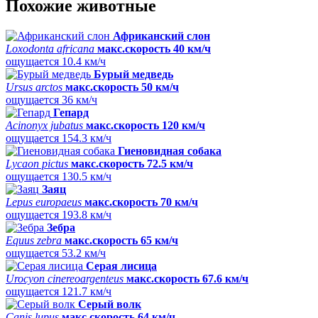
Похожие животные
Африканский слон
Loxodonta africana
макс.скорость 40 км/ч
ощущается 10.4 км/ч
Бурый медведь
Ursus arctos
макс.скорость 50 км/ч
ощущается 36 км/ч
Гепард
Acinonyx jubatus
макс.скорость 120 км/ч
ощущается 154.3 км/ч
Гиеновидная собака
Lycaon pictus
макс.скорость 72.5 км/ч
ощущается 130.5 км/ч
Заяц
Lepus europaeus
макс.скорость 70 км/ч
ощущается 193.8 км/ч
Зебра
Equus zebra
макс.скорость 65 км/ч
ощущается 53.2 км/ч
Серая лисица
Urocyon cinereoargenteus
макс.скорость 67.6 км/ч
ощущается 121.7 км/ч
Серый волк
Canis lupus
макс.скорость 64 км/ч