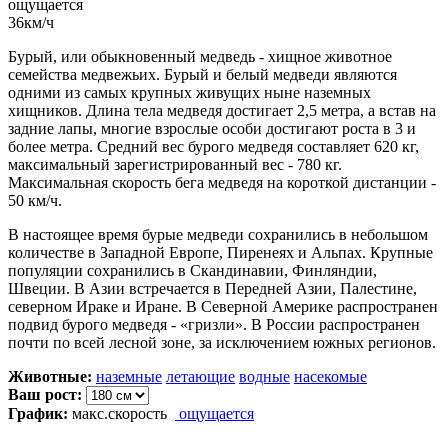
ощущается
36
км/ч
Бурый, или обыкновенный медведь - хищное животное
семейства медвежьих. Бурый и белый медведи являются
одними из самых крупных живущих ныне наземных
хищников. Длина тела медведя достигает 2,5 метра, а встав на
задние лапы, многие взрослые особи достигают роста в 3 и
более метра. Средний вес бурого медведя составляет 620 кг,
максимальный зарегистрированный вес - 780 кг.
Максимальная скорость бега медведя на короткой дистанции -
50 км/ч.
В настоящее время бурые медведи сохранились в небольшом
количестве в Западной Европе, Пиренеях и Альпах. Крупные
популяции сохранились в Скандинавии, Финляндии,
Швеции. В Азии встречается в Передней Азии, Палестине,
северном Ираке и Иране. В Северной Америке распространен
подвид бурого медведя - «гризли». В России распространен
почти по всей лесной зоне, за исключением южных регионов.
Животные:
наземные
летающие
водные
насекомые
Ваш рост:
График:
макс.скорость
ощущается