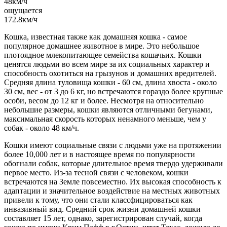
48
км/ч
ощущается
172.8
км/ч
Кошка, известная также как домашняя кошка - самое
популярное домашнее животное в мире. Это небольшое
плотоядное млекопитающее семейства кошачьих. Кошки
ценятся людьми во всем мире за их социальных характер и
способность охотиться на грызунов и домашних вредителей.
Средняя длина туловища кошки - 60 см, длина хвоста - около
30 см, вес - от 3 до 6 кг, но встречаются гораздо более крупные
особи, весом до 12 кг и более. Несмотря на относительно
небольшие размеры, кошки являются отличными бегунами,
максимальная скорость которых ненамного меньше, чем у
собак - около 48 км/ч.
Кошки имеют социальные связи с людьми уже на протяжении
более 10,000 лет и в настоящее время по популярности
обогнали собак, которые длительное время твердо удерживали
первое место. Из-за тесной связи с человеком, кошки
встречаются на Земле повсеместно. Их высокая способность к
адаптации и значительное воздействие на местных животных
привели к тому, что они стали классфицироваться как
инвазивный вид. Средний срок жизни домашней кошки
составляет 15 лет, однако, зарегистрирован случай, когда