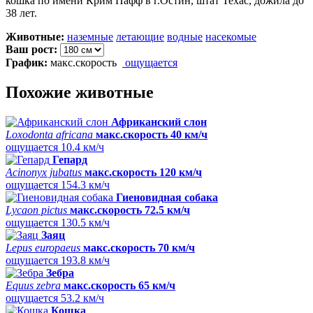
кошка по имени Крим Пафф в г.Остин, штат Техас, дожила до
38 лет.
Животные:
наземные
летающие
водные
насекомые
Ваш рост:
График:
макс.скорость
ощущается
Похожие животные
Африканский слон
Loxodonta africana
макс.скорость 40 км/ч
ощущается 10.4 км/ч
Гепард
Acinonyx jubatus
макс.скорость 120 км/ч
ощущается 154.3 км/ч
Гиеновидная собака
Lycaon pictus
макс.скорость 72.5 км/ч
ощущается 130.5 км/ч
Заяц
Lepus europaeus
макс.скорость 70 км/ч
ощущается 193.8 км/ч
Зебра
Equus zebra
макс.скорость 65 км/ч
ощущается 53.2 км/ч
Кошка