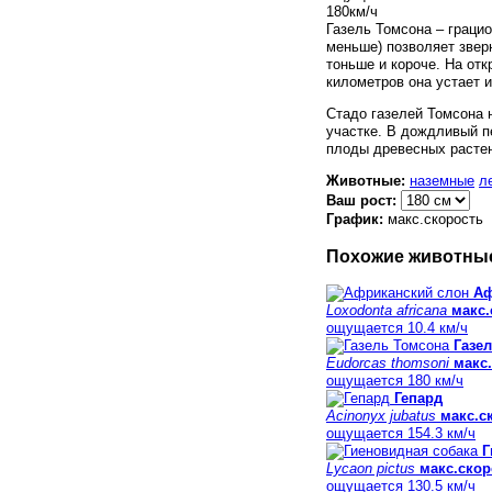
180
км/ч
Газель Томсона – грацио
меньше) позволяет звер
тоньше и короче. На отк
километров она устает 
Стадо газелей Томсона 
участке. В дождливый п
плоды древесных растен
Животные:
наземные
л
Ваш рост:
График:
макс.скорость
Похожие животны
Аф
Loxodonta africana
макс.
ощущается 10.4 км/ч
Газе
Eudorcas thomsoni
макс.
ощущается 180 км/ч
Гепард
Acinonyx jubatus
макс.с
ощущается 154.3 км/ч
Г
Lycaon pictus
макс.скор
ощущается 130.5 км/ч