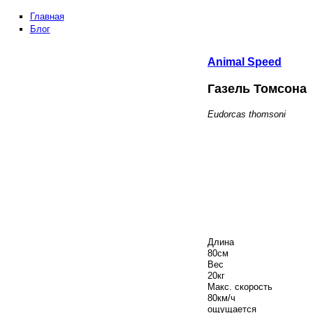
Главная
Блог
Animal
Speed
Газель Томсона
Eudorcas thomsoni
Длина
80
см
Вес
20
кг
Макс. скорость
80
км/ч
ощущается