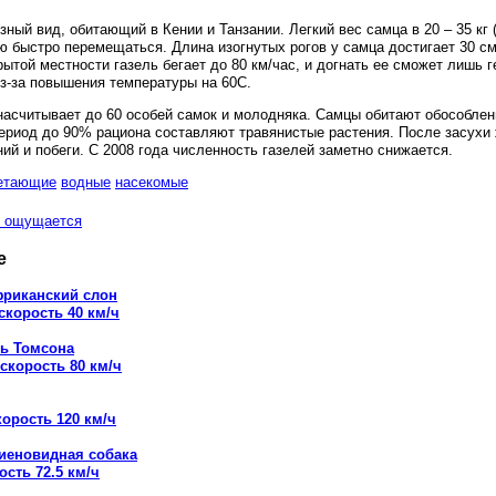
зный вид, обитающий в Кении и Танзании. Легкий вес самца в 20 – 35 кг (
ю быстро перемещаться. Длина изогнутых рогов у самца достигает 30 см
рытой местности газель бегает до 80 км/час, и догнать ее сможет лишь г
из-за повышения температуры на 60С.
насчитывает до 60 особей самок и молодняка. Самцы обитают обособлен
ериод до 90% рациона составляют травянистые растения. После засухи
ий и побеги. С 2008 года численность газелей заметно снижается.
етающие
водные
насекомые
ощущается
е
риканский слон
скорость 40 км/ч
ль Томсона
скорость 80 км/ч
корость 120 км/ч
иеновидная собака
ость 72.5 км/ч