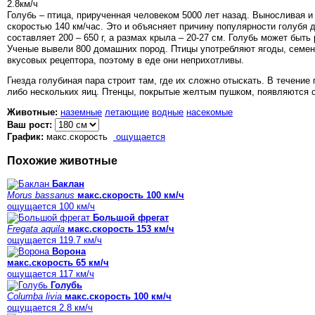
2.8
км/ч
Голубь – птица, прирученная человеком 5000 лет назад. Выносливая и
скоростью 140 км/час. Это и объясняет причину популярности голубя 
составляет 200 – 650 г, а размах крыла – 20-27 см. Голубь может быть
Ученые вывели 800 домашних пород. Птицы употребляют ягоды, семена
вкусовых рецептора, поэтому в еде они неприхотливы.
Гнезда голубиная пара строит там, где их сложно отыскать. В течение
либо нескольких яиц. Птенцы, покрытые желтым пушком, появляются сп
Животные:
наземные
летающие
водные
насекомые
Ваш рост:
График:
макс.скорость
ощущается
Похожие животные
Баклан
Morus bassanus
макс.скорость 100 км/ч
ощущается 100 км/ч
Большой фрегат
Fregata aquila
макс.скорость 153 км/ч
ощущается 119.7 км/ч
Ворона
макс.скорость 65 км/ч
ощущается 117 км/ч
Голубь
Columba livia
макс.скорость 100 км/ч
ощущается 2.8 км/ч