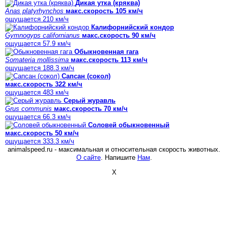
Дикая утка (кряква)
Anas platyrhynchos
макс.скорость 105 км/ч
ощущается 210 км/ч
Калифорнийский кондор
Gymnogyps californianus
макс.скорость 90 км/ч
ощущается 57.9 км/ч
Обыкновенная гага
Somateria mollissima
макс.скорость 113 км/ч
ощущается 188.3 км/ч
Сапсан (сокол)
макс.скорость 322 км/ч
ощущается 483 км/ч
Серый журавль
Grus communis
макс.скорость 70 км/ч
ощущается 66.3 км/ч
Соловей обыкновенный
макс.скорость 50 км/ч
ощущается 333.3 км/ч
animalspeed.ru - максимальная и относительная скорость животных.
О сайте
. Напишите
Нам
.
X