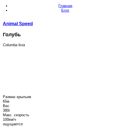
Главная
Блог
Animal
Speed
Голубь
Columba livia
Размах крыльев
65
м
Вес
380
г
Макс. скорость
100
км/ч
ощущается