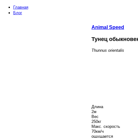
Главная
Блог
Animal
Speed
Тунец обыкнове
Thunnus orientalis
Длина
2
м
Вес
250
кг
Макс. скорость
70
км/ч
ощущается