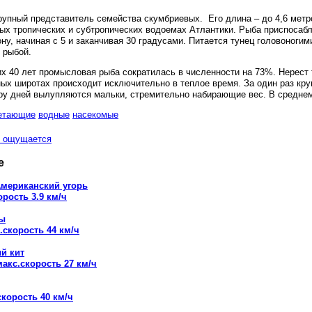
упный представитель семейства скумбриевых. Его длина – до 4,6 метров
ых тропических и субтропических водоемах Атлантики. Рыба приспосаб
ну, начиная с 5 и заканчивая 30 градусами. Питается тунец головоноги
 рыбой.
х 40 лет промысловая рыба сократилась в численности на 73%. Нерест 
ных широтах происходит исключительно в теплое время. За один раз кру
ару дней вылупляются мальки, стремительно набирающие вес. В среднем
етающие
водные
насекомые
ощущается
е
мериканский угорь
орость 3.9 км/ч
ды
.скорость 44 км/ч
й кит
макс.скорость 27 км/ч
скорость 40 км/ч