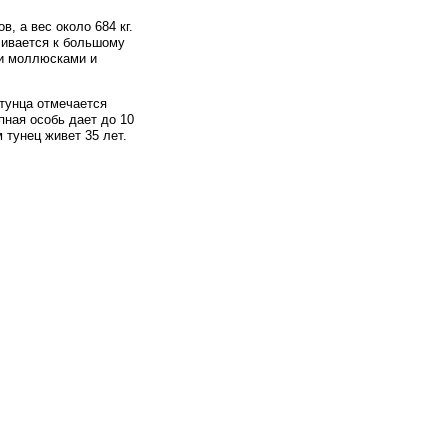
, а вес около 684 кг.
ливается к большому
ми моллюсками и
тунца отмечается
пная особь дает до 10
 тунец живет 35 лет.