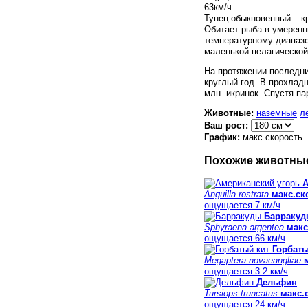
63
км/ч
Тунец обыкновенный – кр
Обитает рыба в умеренн
температурному диапазо
маленькой пелагической
На протяжении последни
круглый год. В прохлад
млн. икринок. Спустя п
Животные:
наземные
л
Ваш рост:
График:
макс.скорость
Похожие животны
А
Anguilla rostrata
макс.ск
ощущается 7 км/ч
Барраку
Sphyraena argentea
макс
ощущается 66 км/ч
Горбаты
Megaptera novaeangliae
ощущается 3.2 км/ч
Дельфин
Tursiops truncatus
макс.
ощущается 24 км/ч