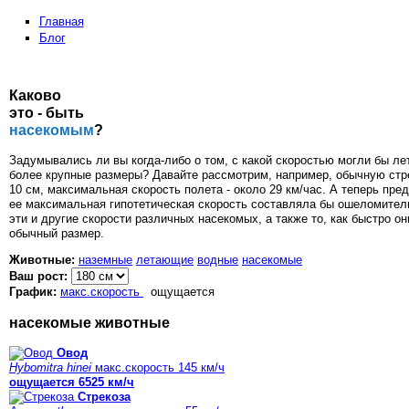
Главная
Блог
Каково
это - быть
насекомым
?
Задумывались ли вы когда-либо о том, с какой скоростью могли бы ле
более крупные размеры? Давайте рассмотрим, например, обычную стре
10 см, максимальная скорость полета - около 29 км/час. А теперь пред
ее максимальная гипотетическая скорость составляла бы ошеломитель
эти и другие скорости различных насекомых, а также то, как быстро о
обычный размер.
Животные:
наземные
летающие
водные
насекомые
Ваш рост:
График:
макс.скорость
ощущается
насекомые животные
Овод
Hybomitra hinei
макс.скорость 145 км/ч
ощущается 6525 км/ч
Стрекоза