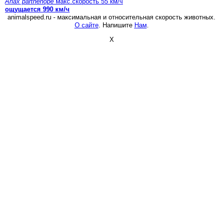
Anax parthenope
макс.скорость 55 км/ч
ощущается 990 км/ч
animalspeed.ru - максимальная и относительная скорость животных.
О сайте
. Напишите
Нам
.
X